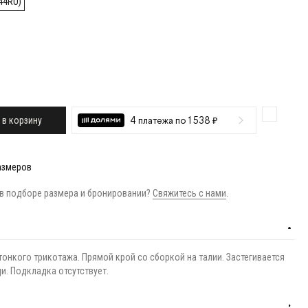
44RU)
 в корзину
4 платежа по 1 538 ₽
азмеров
в подборе размера и бронировании?
Свяжитесь с нами
.
тонкого трикотажа. Прямой крой со сборкой на талии. Застегивается
и. Подкладка отсутствует.