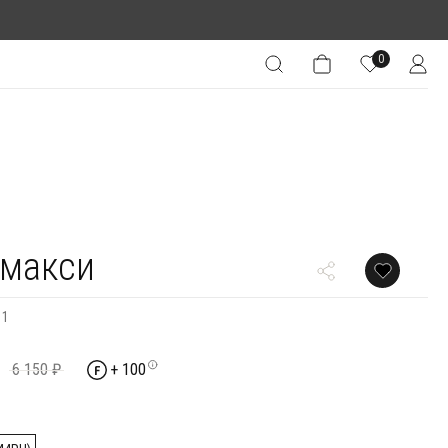
0
 макси
11
6 150 ₽
+ 100