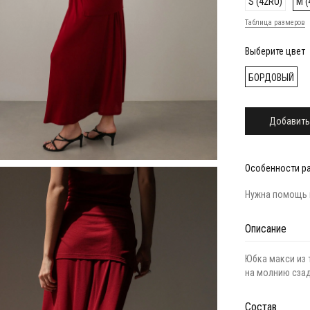
S (42RU)
M (
Таблица размеров
Выберите цвет
БОРДОВЫЙ
Добавить
Особенности р
Нужна помощь 
Описание
Юбка макси из 
на молнию сзад
Состав