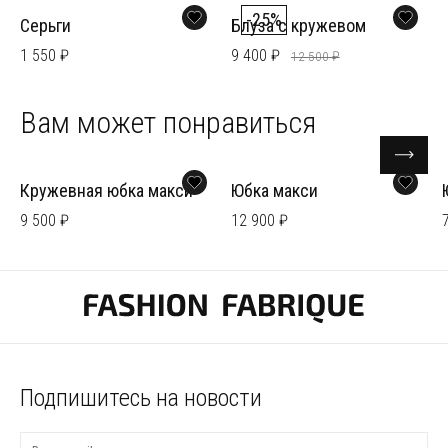
-25%
Серьги
Блуза с кружевом
1 550 ₽
9 400 ₽
12 500 ₽
Вам может понравиться
Кружевная юбка макси
Юбка макси
9 500 ₽
12 900 ₽
Подпишитесь на новости