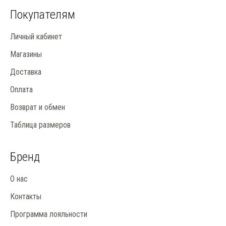
А на отдельной странице мы собираем для вас
коллекции женской одежды
Покупателям
нашего бренда.
Личный кабинет
Магазины
Доставка
Оплата
Возврат и обмен
Таблица размеров
Бренд
О нас
Контакты
Программа лояльности