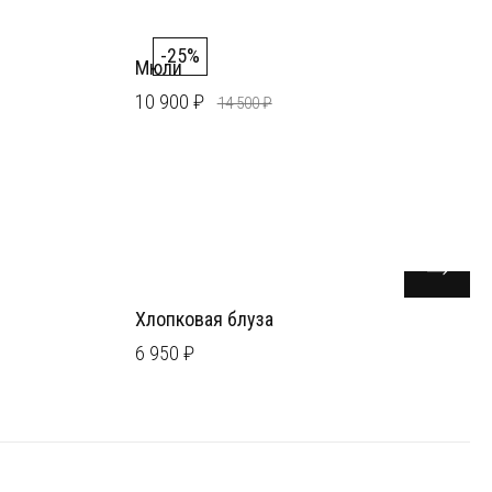
-25%
Мюли
10 900 ₽
14 500 ₽
Хлопковая блуза
6 950 ₽