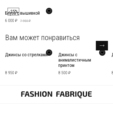
-25%
Блуза с вышивкой
6 000 ₽
7 950 ₽
Вам может понравиться
Джинсы со стрелками
Джинсы с
анималистичным
принтом
8 950 ₽
8 500 ₽