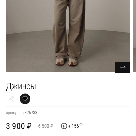
Джинсы
2376733
Артикул
3 900 ₽
6 500 ₽
+ 156