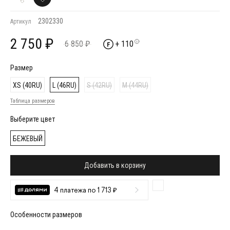
2302330
Артикул
2 750 ₽
6 850 ₽
+ 110
Размер
XS (40RU)
L (46RU)
S (42RU)
M (44RU)
Таблица размеров
Выберите цвет
БЕЖЕВЫЙ
Добавить в корзину
4 платежа по 1 713 ₽
Особенности размеров