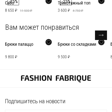
-25%
-25%
Сабо
Трикотажный топ
8 650 ₽
3 600 ₽
11 500 ₽
4 750 ₽
Вам может понравиться
Брюки палаццо
Брюки со складками
9 800 ₽
9 500 ₽
Подпишитесь на новости