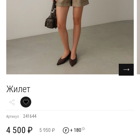
Жилет
241644
Артикул
4 500 ₽
5 950 ₽
+ 180