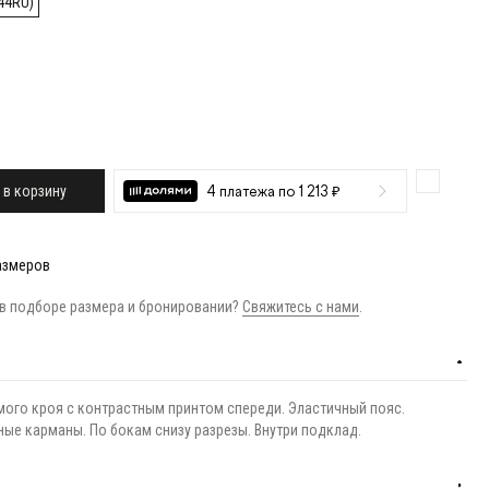
44RU)
 в корзину
4 платежа по 1 213 ₽
азмеров
в подборе размера и бронировании?
Свяжитесь с нами
.
ого кроя с контрастным принтом спереди. Эластичный пояс.
ые карманы. По бокам снизу разрезы. Внутри подклад.