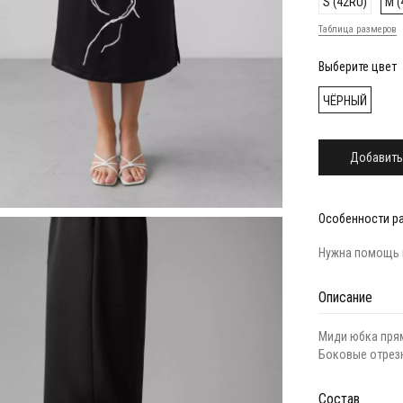
S (42RU)
M (
Таблица размеров
Выберите цвет
ЧЁРНЫЙ
Добавить
Особенности р
Нужна помощь 
Описание
Миди юбка прям
Боковые отрезн
Состав