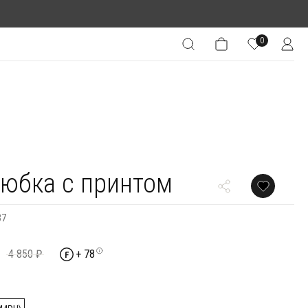
0
юбка с принтом
37
4 850 ₽
+ 78