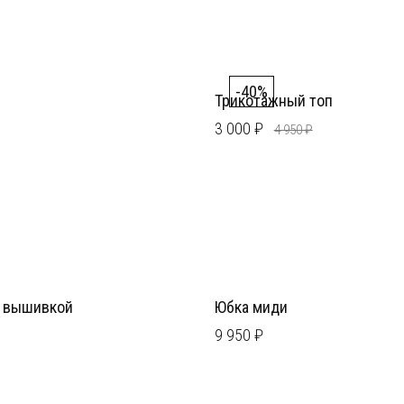
-40%
Трикотажный топ
3 000 ₽
4 950 ₽
с вышивкой
Юбка миди
9 950 ₽