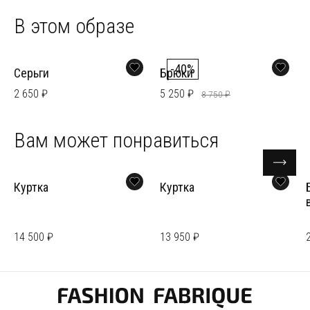
В этом образе
-40%
Серьги
Брюки
2 650 ₽
5 250 ₽
8 750 ₽
Вам может понравиться
Куртка
Куртка
14 500 ₽
13 950 ₽