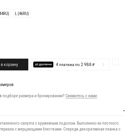
44RU)
L (46RU)
 в корзину
4 платежа по 2 988 ₽
азмеров
в подборе размера и бронировании?
Свяжитесь с нами
.
италенного силуэта с кружевным подолом. Выполнено из плотного
териала с мерцающими блестками. Спереди декоративная планка с