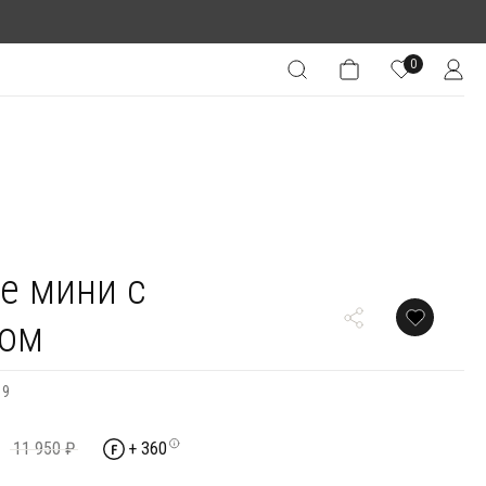
0
е мини с
ком
19
11 950 ₽
+ 360