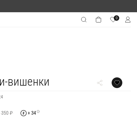
0
и-вишенки
24
 350 ₽
+ 34