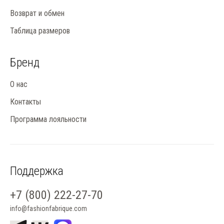
Следите за новинками и обновлениями коллекций на сайте. Подпишитесь на
Возврат и обмен
рассылку, чтобы первыми узнавать о новых поступлениях.
Таблица размеров
Бренд
О нас
Контакты
Программа лояльности
Поддержка
+7 (800) 222-27-70
info@fashionfabrique.com