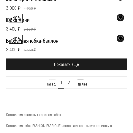
3 000 ₽
4 950 ₽
-40%
Юбка мини
3 400 ₽
5 650 ₽
-40%
Бархатная юбка-баллон
3 400 ₽
5 650 ₽
Показать ещё
1
2
Назад
Далее
Коллекция стильных коротких юбок
Коллекция юбок FASHION FABRIQUE воплощает восточную эстетику и
женственность в дерзких, но утонченных силуэтах. В разделе собраны