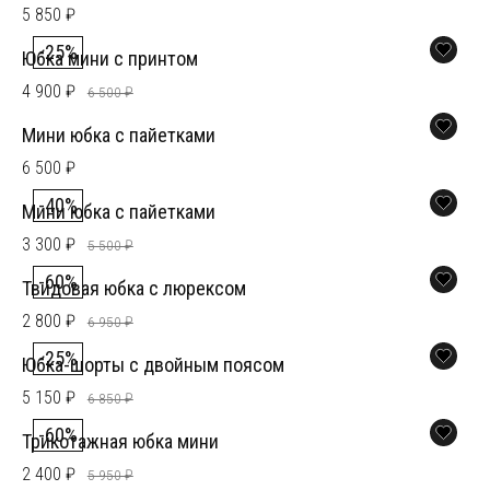
5 850 ₽
-25%
Юбка мини с принтом
4 900 ₽
6 500 ₽
Мини юбка с пайетками
6 500 ₽
-40%
Мини юбка с пайетками
3 300 ₽
5 500 ₽
-60%
Твидовая юбка с люрексом
2 800 ₽
6 950 ₽
-25%
Юбка-шорты с двойным поясом
5 150 ₽
6 850 ₽
-60%
Трикотажная юбка мини
2 400 ₽
5 950 ₽