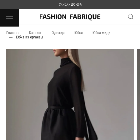
СКИДКИ ДО -60%
Главная
Каталог
Одежда
Юбки
Юбка миди
Юбка из органзы